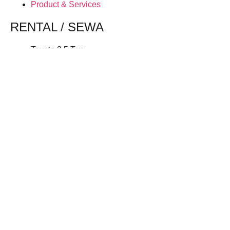
Product & Services
RENTAL / SEWA
Toyota 2.5 Ton
Forklift 3 / 5 / 7 Ton
Harian
Bulanan
Tahunan
MATERIAL HANDLING
Counter Balance
Reach Truck
Pallet Truck
OFFICE AND WORKSHOP
Jl. Raya Mustikasari No.43, RT.004/RW.001, Mustikasari,
Kec. Mustika Jaya, Kota Bks, Jawa Barat 17157