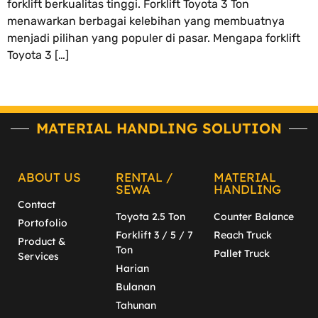
forklift berkualitas tinggi. Forklift Toyota 3 Ton
menawarkan berbagai kelebihan yang membuatnya
menjadi pilihan yang populer di pasar. Mengapa forklift
Toyota 3 […]
MATERIAL HANDLING SOLUTION
ABOUT US
RENTAL /
MATERIAL
SEWA
HANDLING
Contact
Toyota 2.5 Ton
Counter Balance
Portofolio
Forklift 3 / 5 / 7
Reach Truck
Product &
Ton
Pallet Truck
Services
Harian
Bulanan
Tahunan