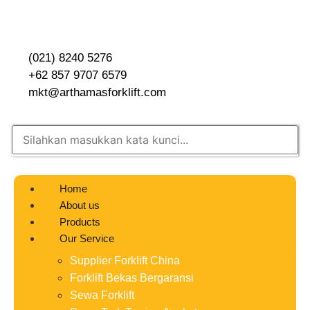
(021) 8240 5276
+62 857 9707 6579
mkt@arthamasforklift.com
Home
About us
Products
Our Service
Supplier Forklift China
Forklift Bekas Bergaransi
Sewa Forklift