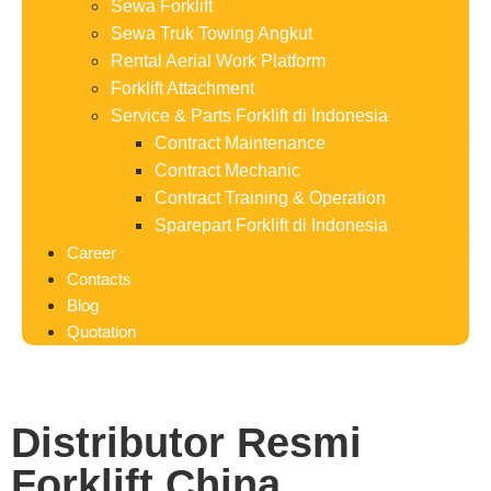
Sewa Forklift
Sewa Truk Towing Angkut
Rental Aerial Work Platform
Forklift Attachment
Service & Parts Forklift di Indonesia
Contract Maintenance
Contract Mechanic
Contract Training & Operation
Sparepart Forklift di Indonesia
Career
Contacts
Blog
Quotation
Distributor Resmi
Forklift China