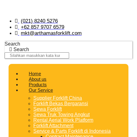
Skip
to
content
(021) 8240 5276
+62 857 9707 6579
mkt@arthamasforklift.com
Search
Search
Home
About us
Products
Our Service
Supplier Forklift China
Forklift Bekas Bergaransi
Sewa Forklift
Sewa Truk Towing Angkut
Rental Aerial Work Platform
Forklift Attachment
Service & Parts Forklift di Indonesia
Contract Maintenance