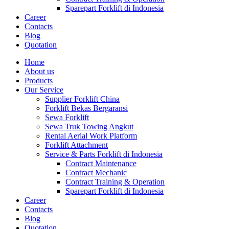
Sparepart Forklift di Indonesia
Career
Contacts
Blog
Quotation
Home
About us
Products
Our Service
Supplier Forklift China
Forklift Bekas Bergaransi
Sewa Forklift
Sewa Truk Towing Angkut
Rental Aerial Work Platform
Forklift Attachment
Service & Parts Forklift di Indonesia
Contract Maintenance
Contract Mechanic
Contract Training & Operation
Sparepart Forklift di Indonesia
Career
Contacts
Blog
Quotation