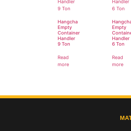
Hangcha
Hangch
Empty
Empty
Container
Contain
Handler
Handler
9 Ton
6 Ton
Read
Read
more
more
MAT