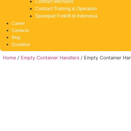
Contract Mechanic
Contract Training & Operation
Sparepart Forklift di Indonesia
Career
Contacts
Blog
Quotation
Home
/
Empty Container Handlers
/ Empty Container Han