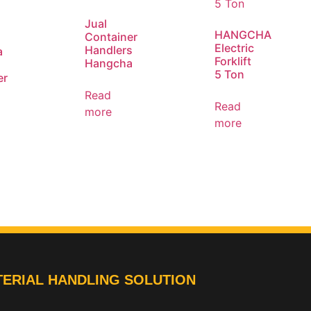
Jual
HANGCHA
Container
Electric
Handlers
a
Forklift
Hangcha
5 Ton
er
Read
Read
more
more
ERIAL HANDLING SOLUTION