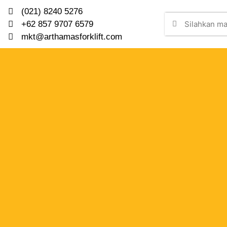
(021) 8240 5276
+62 857 9707 6579
mkt@arthamasforklift.com