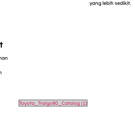
yang lebih sedikit.
t
man
n
Toyota_Traigo80_Catalog (1)