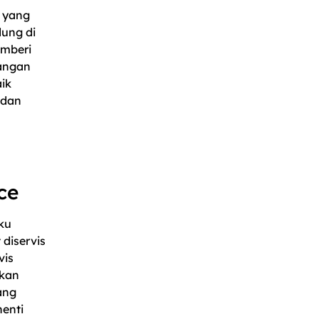
 yang
dung di
emberi
angan
ik
 dan
ce
ku
diservis
vis
ikan
ang
enti