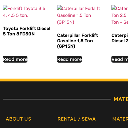
Toyota Forklift Diesel
5 Ton 8FD50N
Caterpillar Forklift
Caterpil
Gasoline 1,5 Ton
Diesel 
(GP15N)
Read more
Read more
Read m
MAT
ABOUT US
RENTAL / SEWA
MATE