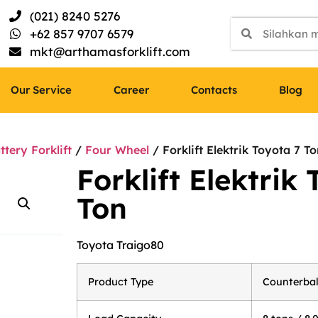
(021) 8240 5276
+62 857 9707 6579
mkt@arthamasforklift.com
Our Service
Career
Contacts
Blog
ttery Forklift
/
Four Wheel
/ Forklift Elektrik Toyota 7 T
Forklift Elektrik
Ton
Toyota Traigo80
Product Type
Counterbal