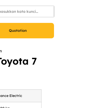
Quotation
on
 Toyota 7
ance Electric