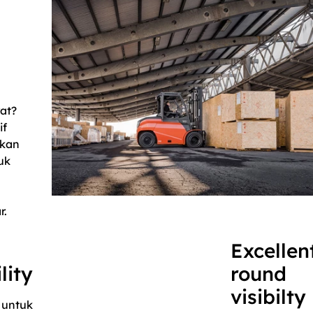
rat?
if
gkan
uk
r.
Excellent
lity
round
visibilty
 untuk