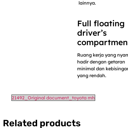
lainnya.
Full floating
driver’s
compartmen
Ruang kerja yang nya
hadir dengan getaran
minimal dan kebisinga
yang rendah.
21492_Original document_toyota mh
Related products