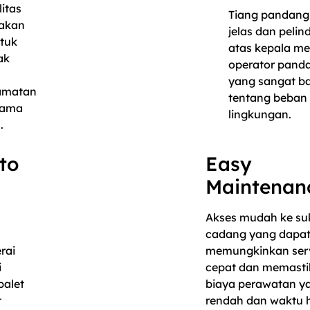
itas
Tiang pandang
iakan
jelas dan pelin
ntuk
atas kepala m
ak
operator pand
yang sangat ba
amatan
tentang beban
elama
lingkungan.
.
to
Easy
Maintenan
Akses mudah ke su
cadang yang dapat 
rai
memungkinkan ser
i
cepat dan memast
palet
biaya perawatan y
t
rendah dan waktu h