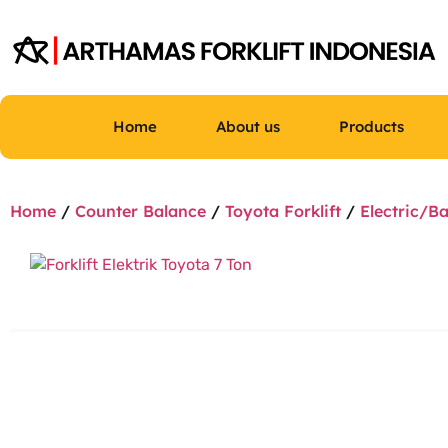
Home
About us
Products
Home
/
Counter Balance
/
Toyota Forklift
/
Electric/Ba