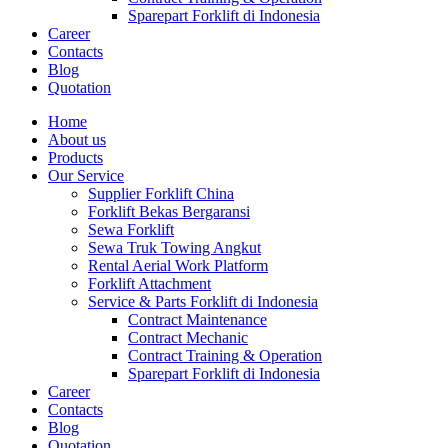
Sparepart Forklift di Indonesia
Career
Contacts
Blog
Quotation
Home
About us
Products
Our Service
Supplier Forklift China
Forklift Bekas Bergaransi
Sewa Forklift
Sewa Truk Towing Angkut
Rental Aerial Work Platform
Forklift Attachment
Service & Parts Forklift di Indonesia
Contract Maintenance
Contract Mechanic
Contract Training & Operation
Sparepart Forklift di Indonesia
Career
Contacts
Blog
Quotation