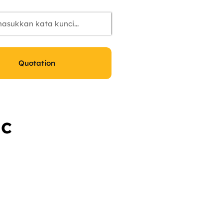
Quotation
ic
n