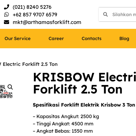
(021) 8240 5276
+62 857 9707 6579
mkt@arthamasforklift.com
Our Service
Career
Contacts
Blog
lectric Forklift 2.5 Ton
KRISBOW Electr
Forklift 2.5 Ton
Spesifikasi Forklift Elektrik Krisbow 3 To
– Kapasitas Angkut: 2500 kg
– Tinggi Angkat: 4500 mm
– Angkat Bebas: 1550 mm