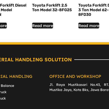
Forklift Diesel
Toyota Forklift 2.5
Toyota Forklift 
 Model
Ton Model 32-8FG25
3 Ton Model 62-
N
8FD30
ore
Read more
Read more
ERIAL HANDLING SOLUTION
RIAL HANDLING
OFFICE AND WORKSHOP
Jl. Raya Mustikasari No.43, RT.
 Balance
Mustika Jaya, Kota Bks, Jawa Bara
ruck
ruck