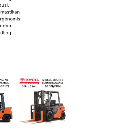
busi.
memastikan
ergonomis
r dan
ndling