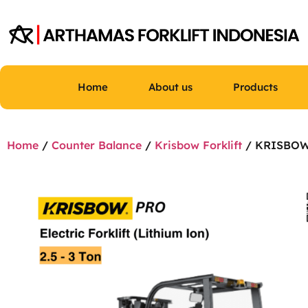
Home
About us
Products
Home
/
Counter Balance
/
Krisbow Forklift
/ KRISBOW E