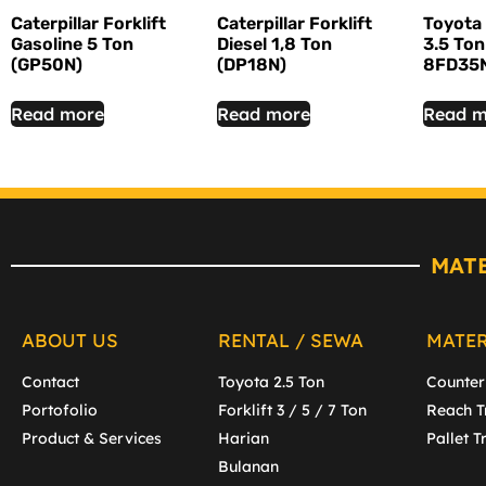
Caterpillar Forklift
Caterpillar Forklift
Toyota 
Gasoline 5 Ton
Diesel 1,8 Ton
3.5 Ton
(GP50N)
(DP18N)
8FD35
Read more
Read more
Read m
MAT
ABOUT US
RENTAL / SEWA
MATE
Contact
Toyota 2.5 Ton
Counter
Portofolio
Forklift 3 / 5 / 7 Ton
Reach T
Product & Services
Harian
Pallet T
Bulanan