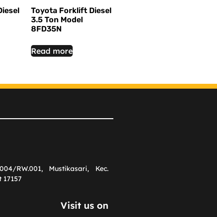
Diesel
Toyota Forklift Diesel
3.5 Ton Model
8FD35N
Read more
004/RW.001, Mustikasari, Kec.
t 17157
Visit us on