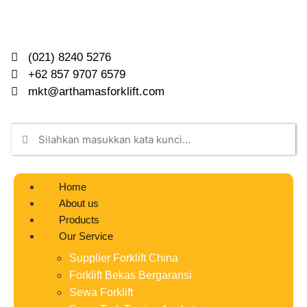
(021) 8240 5276
+62 857 9707 6579
mkt@arthamasforklift.com
Home
About us
Products
Our Service
Supplier Forklift China
Forklift Bekas Bergaransi
Sewa Forklift