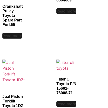
6564669
Crankshaft
Read more
Pulley
Toyota –
Spare Part
Forklift
Read more
Filter Oli
Toyota P/N
15601-
76008-71
Jual Piston
Forklift
Read more
Toyota 1DZ-