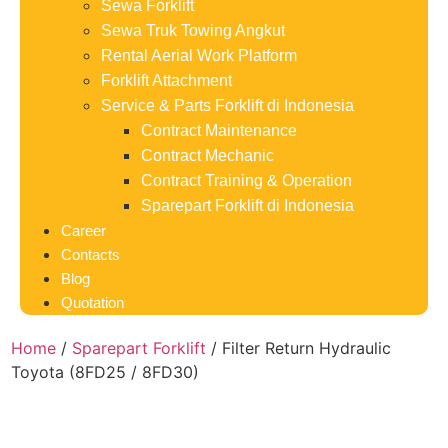
Sewa Forklift
Sewa Truk Towing Angkut
Rental Aerial Work Platform
Forklift Attachment
Service & Parts Forklift di Indonesia
Contract Maintenance
Contract Mechanic
Contract Training & Operation
Sparepart Forklift di Indonesia
Career
Contacts
Blog
Quotation
Home
/
Sparepart Forklift
/ Filter Return Hydraulic
Toyota (8FD25 / 8FD30)