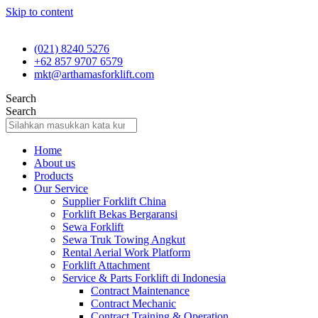
Skip to content
(021) 8240 5276
+62 857 9707 6579
mkt@arthamasforklift.com
Search
Search
Home
About us
Products
Our Service
Supplier Forklift China
Forklift Bekas Bergaransi
Sewa Forklift
Sewa Truk Towing Angkut
Rental Aerial Work Platform
Forklift Attachment
Service & Parts Forklift di Indonesia
Contract Maintenance
Contract Mechanic
Contract Training & Operation