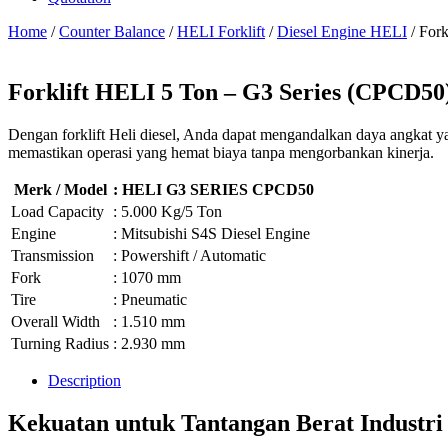
Home
/
Counter Balance
/
HELI Forklift
/
Diesel Engine HELI
/ For
Forklift HELI 5 Ton – G3 Series (CPCD50
Dengan forklift Heli diesel, Anda dapat mengandalkan daya angkat yan
memastikan operasi yang hemat biaya tanpa mengorbankan kinerja.
Merk / Model
: HELI G3 SERIES CPCD50
Load Capacity
: 5.000 Kg/5 Ton
Engine
: Mitsubishi S4S Diesel Engine
Transmission
: Powershift / Automatic
Fork
: 1070 mm
Tire
: Pneumatic
Overall Width
: 1.510 mm
Turning Radius
: 2.930 mm
Description
Kekuatan untuk Tantangan Berat Industri