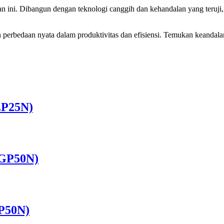
han ini. Dibangun dengan teknologi canggih dan kehandalan yang teruji,
rbedaan nyata dalam produktivitas dan efisiensi. Temukan keandalan da
(EP25N)
 (GP50N)
GP50N)