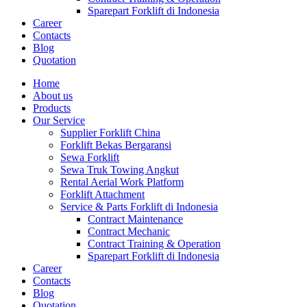
Sparepart Forklift di Indonesia
Career
Contacts
Blog
Quotation
Home
About us
Products
Our Service
Supplier Forklift China
Forklift Bekas Bergaransi
Sewa Forklift
Sewa Truk Towing Angkut
Rental Aerial Work Platform
Forklift Attachment
Service & Parts Forklift di Indonesia
Contract Maintenance
Contract Mechanic
Contract Training & Operation
Sparepart Forklift di Indonesia
Career
Contacts
Blog
Quotation