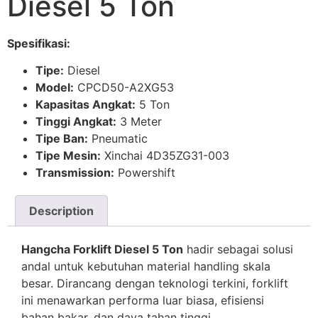
Diesel 5 Ton
Spesifikasi:
Tipe:
Diesel
Model:
CPCD50-A2XG53
Kapasitas Angkat:
5 Ton
Tinggi Angkat:
3 Meter
Tipe Ban:
Pneumatic
Tipe Mesin:
Xinchai 4D35ZG31-003
Transmission:
Powershift
Description
Hangcha Forklift Diesel 5 Ton
hadir sebagai solusi
andal untuk kebutuhan material handling skala
besar. Dirancang dengan teknologi terkini, forklift
ini menawarkan performa luar biasa, efisiensi
bahan bakar, dan daya tahan tinggi,