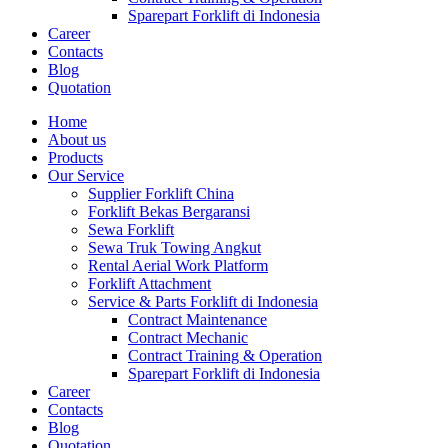
Sparepart Forklift di Indonesia
Career
Contacts
Blog
Quotation
Home
About us
Products
Our Service
Supplier Forklift China
Forklift Bekas Bergaransi
Sewa Forklift
Sewa Truk Towing Angkut
Rental Aerial Work Platform
Forklift Attachment
Service & Parts Forklift di Indonesia
Contract Maintenance
Contract Mechanic
Contract Training & Operation
Sparepart Forklift di Indonesia
Career
Contacts
Blog
Quotation